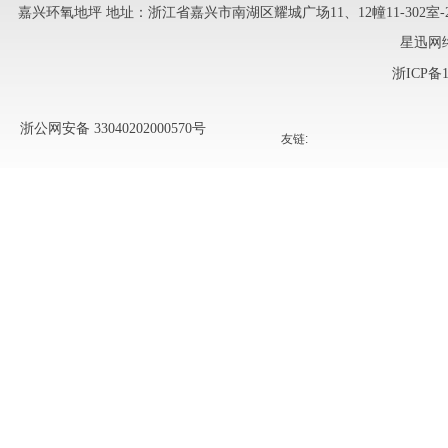
嘉兴环氧地坪
地址：浙江省嘉兴市南湖区耀城广场11、12幢11-302室-241 
星迅网
浙ICP备1
浙公网安备 33040202000570号
友链: